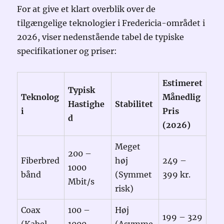
For at give et klart overblik over de
tilgængelige teknologier i Fredericia-området i
2026, viser nedenstående tabel de typiske
specifikationer og priser:
Estimeret
Typisk
Teknolog
Månedlig
Hastighe
Stabilitet
i
Pris
d
(2026)
Meget
200 –
Fiberbred
høj
249 –
1000
bånd
(Symmet
399 kr.
Mbit/s
risk)
Coax
100 –
Høj
199 – 329
(Kabel-
1000
(Asymme