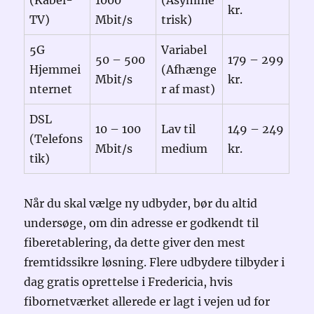
kr.
TV)
Mbit/s
trisk)
5G
Variabel
50 – 500
179 – 299
Hjemmei
(Afhænge
Mbit/s
kr.
nternet
r af mast)
DSL
10 – 100
Lav til
149 – 249
(Telefons
Mbit/s
medium
kr.
tik)
Når du skal vælge ny udbyder, bør du altid
undersøge, om din adresse er godkendt til
fiberetablering, da dette giver den mest
fremtidssikre løsning. Flere udbydere tilbyder i
dag gratis oprettelse i Fredericia, hvis
fibornetværket allerede er lagt i vejen ud for