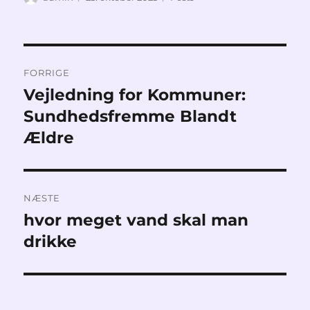
Indlægsnavigation
FORRIGE
Vejledning for Kommuner:
Forrige
indlæg:
Sundhedsfremme Blandt
Ældre
NÆSTE
hvor meget vand skal man
Næste
indlæg:
drikke