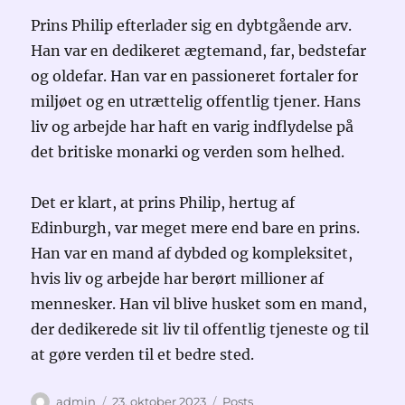
Prins Philip efterlader sig en dybtgående arv.
Han var en dedikeret ægtemand, far, bedstefar
og oldefar. Han var en passioneret fortaler for
miljøet og en utrættelig offentlig tjener. Hans
liv og arbejde har haft en varig indflydelse på
det britiske monarki og verden som helhed.
Det er klart, at prins Philip, hertug af
Edinburgh, var meget mere end bare en prins.
Han var en mand af dybded og kompleksitet,
hvis liv og arbejde har berørt millioner af
mennesker. Han vil blive husket som en mand,
der dedikerede sit liv til offentlig tjeneste og til
at gøre verden til et bedre sted.
Forfatter
Udgivet
Kategorier
admin
23. oktober 2023
Posts